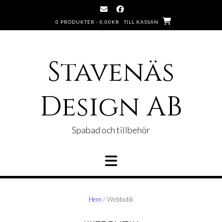
Hoppa
till
0 PRODUKTER -
0,00
KR
TILL KASSAN
innehåll
Stavenäs
Design AB
Spabad och tillbehör
Hem
/ Webbutik