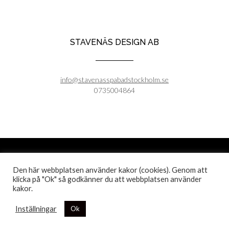
STAVENÄS DESIGN AB
info@stavenasspabadstockholm.se
0735004864
Stavenäs Design AB - 2025
Den här webbplatsen använder kakor (cookies). Genom att
klicka på "Ok" så godkänner du att webbplatsen använder
Org.nummer 559076-6969
kakor.
Kontakt 0735004864
Inställningar
Ok
Kontakt
Om oss
Köpvillkor och leveranser