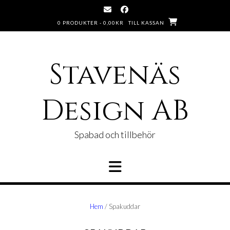
Hoppa
till
0 PRODUKTER -
0,00
KR
TILL KASSAN
innehåll
Stavenäs
Design AB
Spabad och tillbehör
Hem
/ Spakuddar