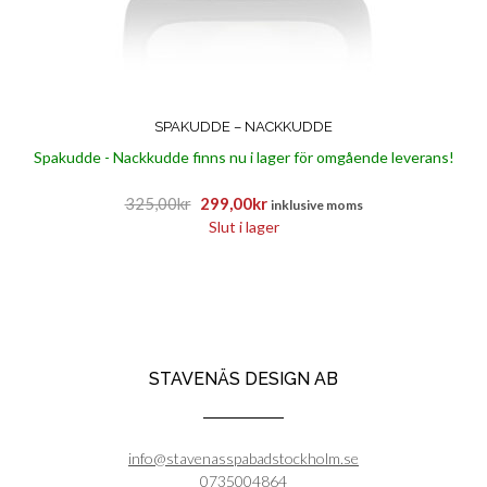
SPAKUDDE – NACKKUDDE
Spakudde - Nackkudde finns nu i lager för omgående leverans!
Det
Det
325,00
kr
299,00
kr
inklusive moms
ursprungliga
nuvarande
Slut i lager
priset
priset
var:
är:
325,00kr.
299,00kr.
STAVENÄS DESIGN AB
info@stavenasspabadstockholm.se
0735004864