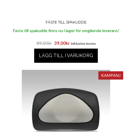
FÄSTE TILL SPAKUDDE
Fäste till spakudde finns nu i lager för omgående leverans!
Det
Det
89,00
kr
39,00
kr
inklusive moms
ursprungliga
nuvarande
LÄGG TILL I VARUKORG
priset
priset
var:
är:
89,00kr.
39,00kr.
KAMPANJ