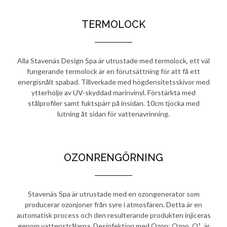
TERMOLOCK
Alla Stavenäs Design Spa är utrustade med termolock, ett väl
fungerande termolock är en förutsättning för att få ett
energisnålt spabad.
Tillverkade med högdensitetsskivor med
ytterhölje av UV-skyddad marinvinyl. Förstärkta med
stålprofiler samt fuktspärr på insidan. 10cm tjocka med
lutning åt sidan för vattenavrinning.
OZONRENGÖRNING
Stavenäs Spa är utrustade med en ozongenerator som
producerar ozonjoner från syre i atmosfären. Detta är en
automatisk process och den resulterande produkten injiceras
genom vattenstrålarna. Desinfektion med Ozon: Ozon, O³, är