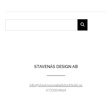
STAVENÄS DESIGN AB
info@stavenasspabadstockholm.se
0735004864