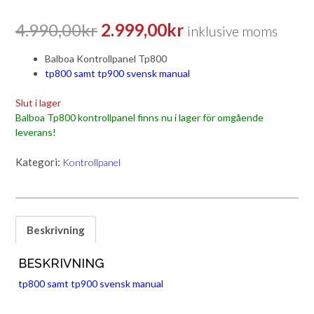
Det
Det
4.990,00
kr
2.999,00
kr
inklusive moms
ursprungliga
nuvarande
Balboa Kontrollpanel Tp800
tp800 samt tp900 svensk manual
priset
priset
var:
är:
Slut i lager
Balboa Tp800 kontrollpanel finns nu i lager för omgående
4.990,00kr.
2.999,00kr.
leverans!
Kategori:
Kontrollpanel
Beskrivning
BESKRIVNING
tp800 samt tp900 svensk manual