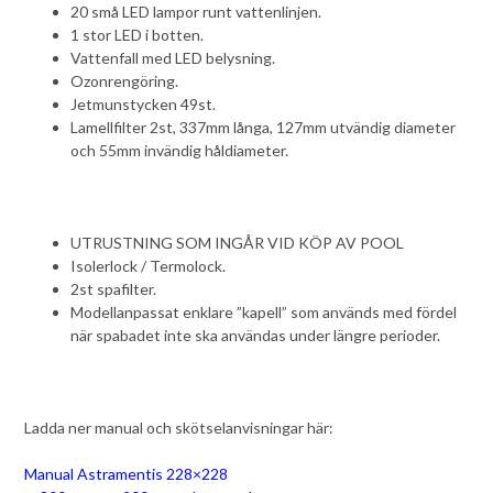
20 små LED lampor runt vattenlinjen.
1 stor LED i botten.
Vattenfall med LED belysning.
Ozonrengöring.
Jetmunstycken 49st.
Lamellfilter 2st, 337mm långa, 127mm utvändig diameter
och 55mm invändig håldiameter.
UTRUSTNING SOM INGÅR VID KÖP AV POOL
Isolerlock / Termolock.
2st spafilter.
Modellanpassat enklare ”kapell” som används med fördel
när spabadet inte ska användas under längre perioder.
Ladda ner manual och skötselanvisningar här:
Manual Astramentis 228×228