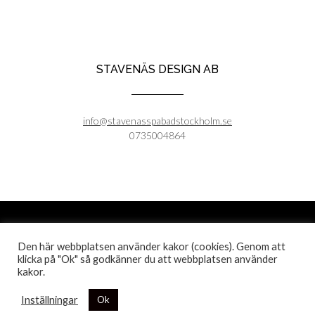
STAVENÄS DESIGN AB
info@stavenasspabadstockholm.se
0735004864
Stavenäs Design AB - 2025
Den här webbplatsen använder kakor (cookies). Genom att
Org.nummer 559076-6969
klicka på "Ok" så godkänner du att webbplatsen använder
kakor.
Kontakt 0735004864
Inställningar
Ok
Kontakt
Om oss
Köpvillkor och leveranser