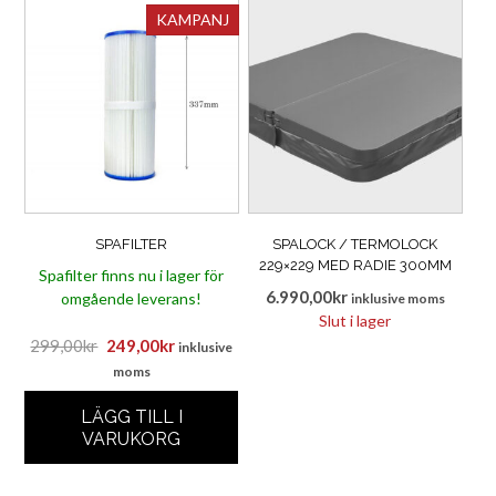
KAMPANJ
SPAFILTER
SPALOCK / TERMOLOCK
229×229 MED RADIE 300MM
Spafilter finns nu i lager för
6.990,00
kr
omgående leverans!
inklusive moms
Slut i lager
Det
Det
299,00
kr
249,00
kr
inklusive
ursprungliga
nuvarande
moms
priset
priset
LÄGG TILL I
var:
är:
VARUKORG
299,00kr.
249,00kr.