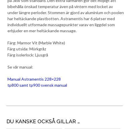
på 3kw som standard. Den extra värmaren gör det möjligt att
bibehålla önskad temperatur även på vintern med locket av
under längre perioder. Stommen är gjord av aluminium och poolen
har heltäckande plastbotten. Astramentis har 6 platser med
individuellt utformade massagepunkter varav en liggdel som
erbjuder en mer heltäckande massage.
Färg: Marmor Vit (Marble White)
Färg utsida: Mörkgråz
Färg isolerlock: Ljusgrå
Se vår manual:
Manual Astramentis 228×228
tp800 samt tp900 svensk manual
DU KANSKE OCKSÅ GILLAR …