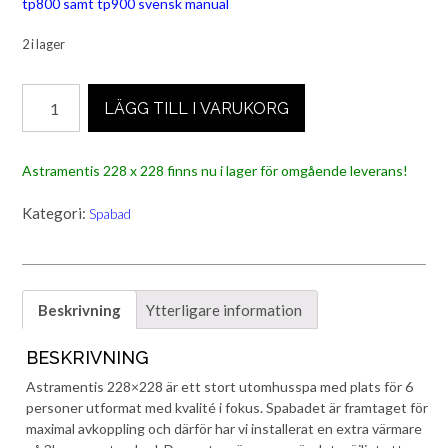
tp800 samt tp900 svensk manual
2 i lager
Astramentis
LÄGG TILL I VARUKORG
228
x
228
Astramentis 228 x 228 finns nu i lager för omgående leverans!
mängd
Kategori:
Spabad
Beskrivning
Ytterligare information
BESKRIVNING
Astramentis 228×228 är ett stort utomhusspa med plats för 6
personer utformat med kvalité i fokus. Spabadet är framtaget för
maximal avkoppling och därför har vi installerat en extra värmare